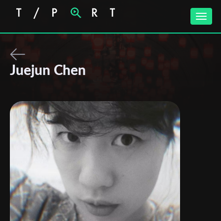
Toggle
naviga
Juejun Chen