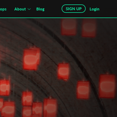
SIGN UP
hops
About
Blog
Login