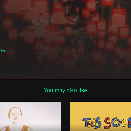
Subscribe to the T-Port
newsletter
*
Email Address
First Name
ideo
Last Name
You may also like
Organisation