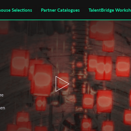
house Selections
Partner Catalogues
TalentBridge Works
re
ten