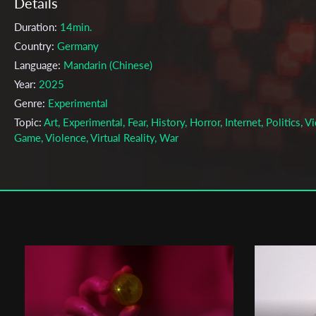
Details
Duration:
14min.
Country:
Germany
Language:
Mandarin (Chinese)
Year:
2025
Genre:
Experimental
Topic:
Art, Experimental, Fear, History, Horror, Internet, Politics, V
Game, Violence, Virtual Reality, War
Cast & Crew
Juejun Chen
Director:
Production company:
Kunsthochschule Kassel
Writer:
Juejun Chen
Cinematographer:
Malik Agahzy Rahaji
Editor:
Juejun Chen
Music:
Cat Woywood