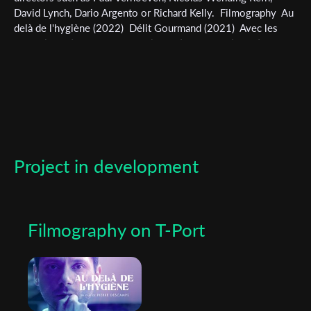
newsletter
David Lynch, Dario Argento or Richard Kelly. Filmography Au
delà de l'hygiène (2022) Délit Gourmand (2021) Avec les
*
Email Address
Tripes (2020) Sauve qui Peut (2019 ) Le Gigot (2018)
L'éclaircie (2018)
First Name
Last Name
Project in development
Organisation
Filmography on T-Port